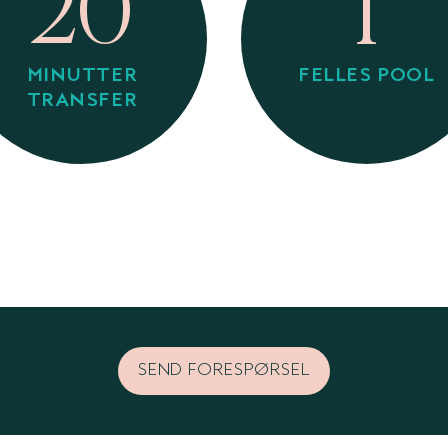
20
1
MINUTTER
FELLES POOL
TRANSFER
SEND FORESPØRSEL