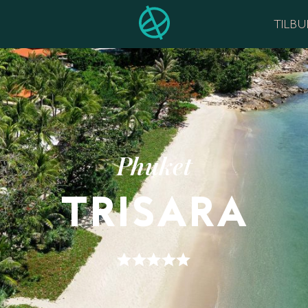
TILB
Phuket
TRISARA