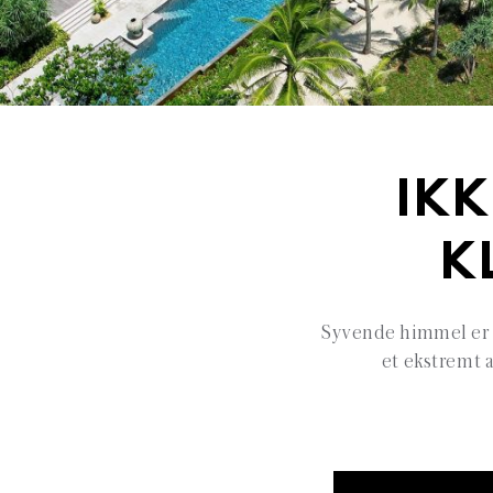
IKK
K
Syvende himmel er e
et ekstremt 