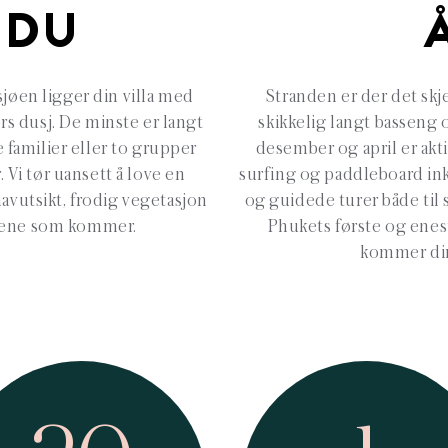
 DU
sjøen ligger din villa med
Stranden er der det skj
rs dusj. De minste er langt
skikkelig langt basseng
 familier eller to grupper
desember og april er akti
 Vi tør uansett å love en
surfing og paddleboard ink
avutsikt, frodig vegetasjon
og guidede turer både til s
 årene som kommer.
Phukets første og enes
kommer dir