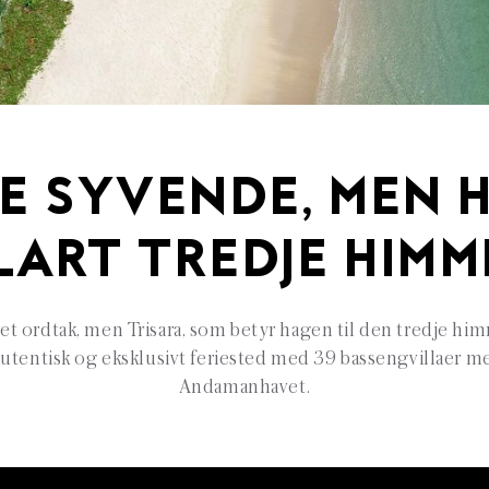
E SYVENDE, MEN 
LART TREDJE HIMM
t ordtak, men Trisara, som betyr hagen til den tredje himm
autentisk og eksklusivt feriested med 39 bassengvillaer me
Andamanhavet.