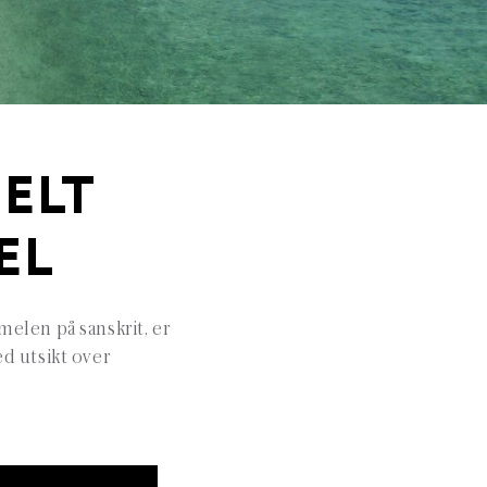
HELT
EL
elen på sanskrit, er
d utsikt over