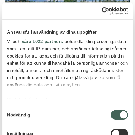
Ansvarsfull användning av dina uppgifter
Vi och
våra 1022 partners
behandlar din personliga data,
som t.ex. ditt IP-nummer, och använder teknologi såsom
cookies för att lagra och få tillgång till information på din
enhet för att kunna tillhandahålla personliga annonser och
innehåll, annons- och innehållsmätning, åskådarinsikter
och produktutveckling. Du kan själv välja vilka som får
använda din data och i vilka syften.
Phang Nga
ALEENTA PHUKET RESORT
Med din tillåtelse skulle vi även vilja:
Samla in information om din geografiska plats
Samtyckesval
Nödvändig
som kan ha en noggrannhet på upp till flera meter
Identifiera din enhet genom att aktivt skanna den
för specifika kännetecken (fingeravtryck)
Inställningar