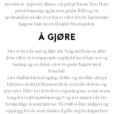
interiør av ypperste klasse, en privat Bayan Tree Host,
privat basseng og jacuzzi, gratis WiFi og en
spektakulær utsikt over havet eller det de fantastiske
hagene bare noen få skritt fra stranden.
Å GJØRE
Her er hva du må og ikke må. Velg mellom en aktiv
ferie eller et avslappende opphold med bare sol og
bading og en drink i den tropiske hagen med
fossefall.
Lær thailandsk matlaging, dykke og snorkle, dra på
båtturer, ta skyttelbussen til de sentrale delene og
mye mer. Eller nyt hotellets regnskogspa, svøm noen
lengder i saltvannsbassenget og nyt maten i de tre
forskjellige restaurantene. Her tilbys fine miljøer og
opplegg for de som ønsker å gifte seg (velsignelse),