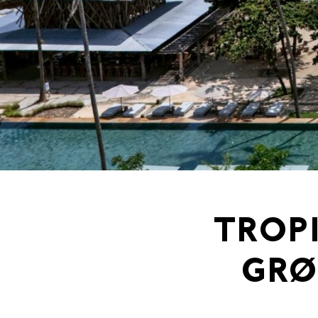
TROPI
GRØ