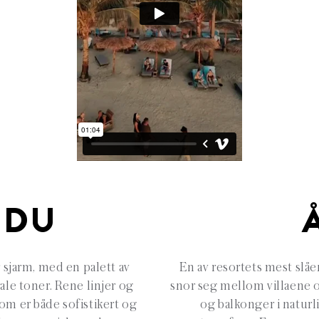
 DU
sjarm, med en palett av
En av resortets mest slå
ale toner. Rene linjer og
snor seg mellom villaene 
om er både sofistikert og
og balkonger i naturl