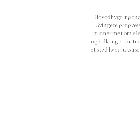
Hovedbygningene er
Svingete gangveie
minner mer om eleg
og balkonger i natur
et sted hvor luksuse