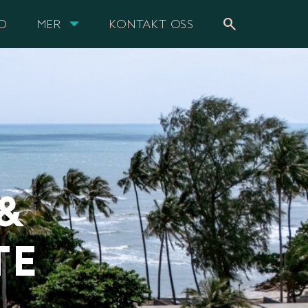
search
UD
MER
KONTAKT OSS
 &
TE