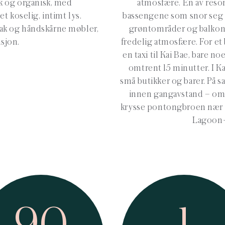
k og organisk, med
atmosfære. En av resor
t koselig, intimt lys.
bassengene som snor seg m
ak og håndskårne møbler,
grøntområder og balkonge
isjon.
fredelig atmosfære. For et 
en taxi til Kai Bae, bare no
omtrent 15 minutter. I K
små butikker og barer. På 
innen gangavstand – omtr
krysse pontongbroen nær 
Lagoon-