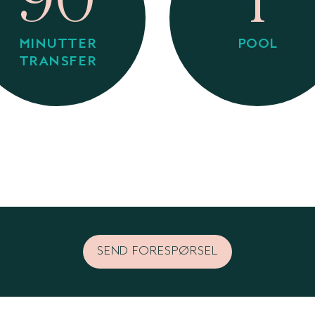
90
1
MINUTTER
POOL
TRANSFER
SEND FORESPØRSEL