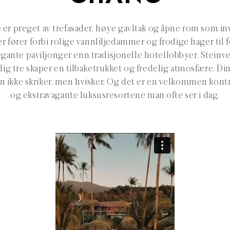
 preget av trefasader, høye gavltak og åpne rom som inv
r fører forbi rolige vannliljedammer og frodige hager til
ante paviljonger enn tradisjonelle hotellobbyer. Steinve
lig tre skaper en tilbaketrukket og fredelig atmosfære. Din
n ikke skriker, men hvisker. Og det er en velkommen kont
og ekstravagante luksusresortene man ofte ser i dag.