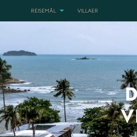
REISEMÅL
VILLAER
D
V