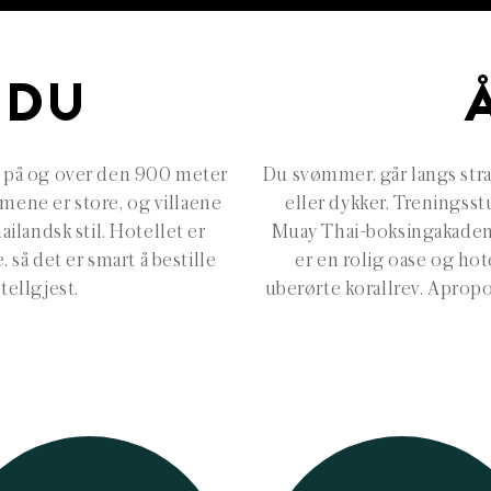
 DU
er på og over den 900 meter
Du svømmer, går langs stran
mene er store, og villaene
eller dykker. Treningsst
ailandsk stil. Hotellet er
Muay Thai-boksingakademi
så det er smart å bestille
er en rolig oase og ho
tellgjest.
uberørte korallrev. Apropos