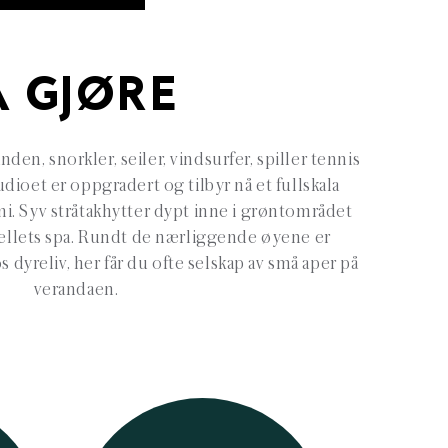
Å GJØRE
den, snorkler, seiler, vindsurfer, spiller tennis
udioet er oppgradert og tilbyr nå et fullskala
. Syv stråtakhytter dypt inne i grøntområdet
tellets spa. Rundt de nærliggende øyene er
 dyreliv, her får du ofte selskap av små aper på
verandaen.