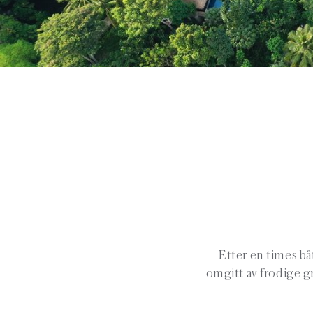
Etter en times bå
omgitt av frodige g