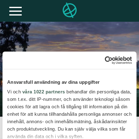
VILLAER
Ansvarsfull användning av dina uppgifter
Vi och
våra 1022 partners
behandlar din personliga data,
som t.ex. ditt IP-nummer, och använder teknologi såsom
cookies för att lagra och få tillgång till information på din
enhet för att kunna tillhandahålla personliga annonser och
innehåll, annons- och innehållsmätning, åskådarinsikter
och produktutveckling. Du kan själv välja vilka som får
Det er nesten like mange
använda din data och i vilka syften.