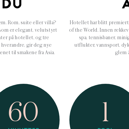
 DU
m. Rom, suite eller villa?
Hotellet har blitt premie
som er elegant, velutstyrt
of the World. Innen rekkev
ter på hotellet, og tre
spa, tennisbaner, mini
v hverandre, gir deg nye
utflukter, vannsport, dy
enet til smakene fra Asia.
glem å
60
1