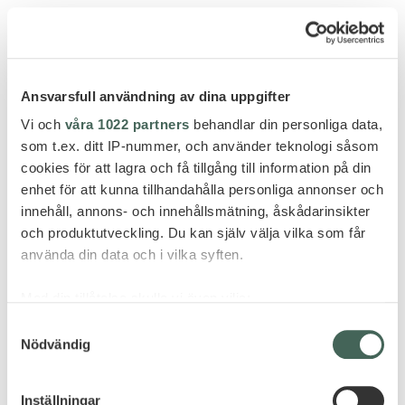
AEGEAN SUITES
Ansvarsfull användning av dina uppgifter
Vi och
våra 1022 partners
behandlar din personliga data,
som t.ex. ditt IP-nummer, och använder teknologi såsom
cookies för att lagra och få tillgång till information på din
enhet för att kunna tillhandahålla personliga annonser och
innehåll, annons- och innehållsmätning, åskådarinsikter
och produktutveckling. Du kan själv välja vilka som får
använda din data och i vilka syften.
Med din tillåtelse skulle vi även vilja:
Samla in information om din geografiska plats
Samtyckesval
Nödvändig
som kan ha en noggrannhet på upp till flera meter
Identifiera din enhet genom att aktivt skanna den
för specifika kännetecken (fingeravtryck)
Athen
Inställningar