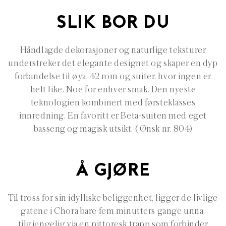
SLIK BOR DU
Håndlagde dekorasjoner og naturlige teksturer
understreker det elegante designet og skaper en dyp
forbindelse til øya. 42 rom og suiter, hvor ingen er
helt like. Noe for enhver smak. Den nyeste
teknologien kombinert med førsteklasses
innredning. En favoritt er Beta-suiten med eget
basseng og magisk utsikt. ( Ønsk nr. 804)
Å GJØRE
Til tross for sin idylliske beliggenhet, ligger de livlige
gatene i Chora bare fem minutters gange unna,
tilgjengelig via en pittoresk trapp som forbinder