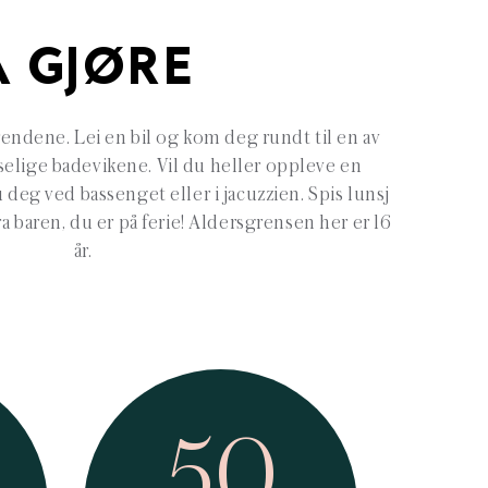
Å GJØRE
trendene. Lei en bil og kom deg rundt til en av
elige badevikene. Vil du heller oppleve en
 deg ved bassenget eller i jacuzzien. Spis lunsj
a baren, du er på ferie! Aldersgrensen her er 16
år.
50