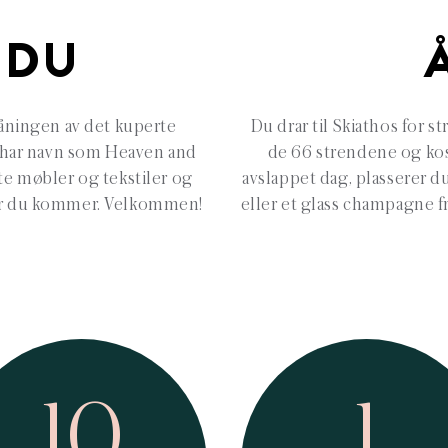
 DU
råningen av det kuperte
Du drar til Skiathos for s
e har navn som Heaven and
de 66 strendene og kos
ate møbler og tekstiler og
avslappet dag, plasserer du
 når du kommer. Velkommen!
eller et glass champagne fr
10
1