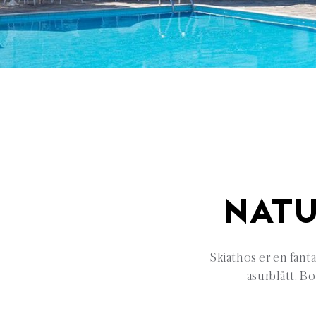
NATU
Skiathos er en fant
asurblått. B