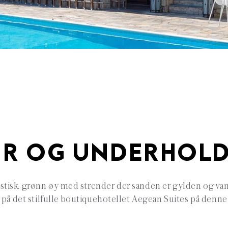
R OG UNDERHOL
astisk, grønn øy med strender der sanden er gylden og van
o på det stilfulle boutiquehotellet Aegean Suites på denne