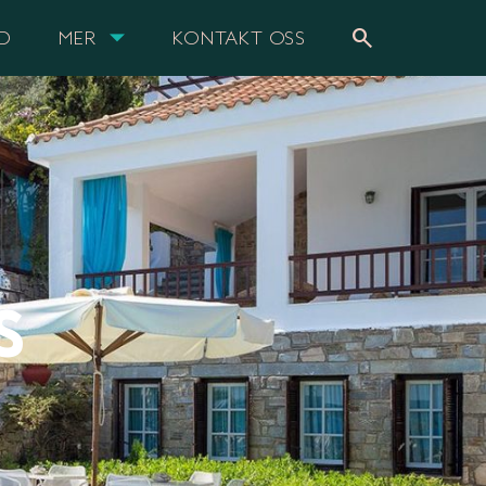
search
UD
MER
KONTAKT OSS
S