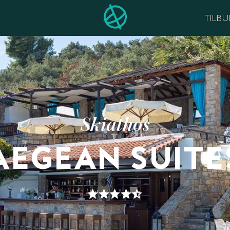
TILB
Skiathos
AEGEAN SUITE