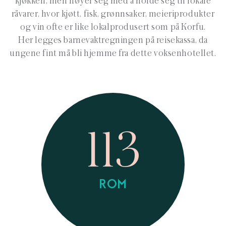
kjøkken, men nøyer seg med å holde seg til lokale
råvarer, hvor kjøtt, fisk, grønnsaker, meieriprodukter
og vin ofte er like lokalprodusert som på Korfu.
Her legges barnevaktregningen på reisekassa, da
ungene fint må bli hjemme fra dette voksenhotellet.
113
ROM