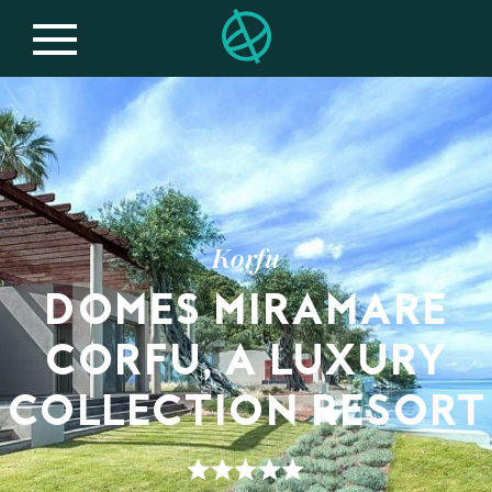
Korfu
DOMES MIRAMARE
CORFU, A LUXURY
COLLECTION RESORT