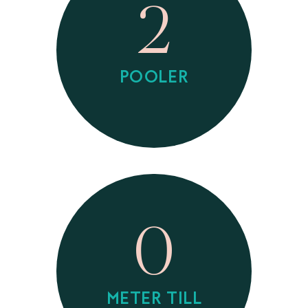
2
POOLER
0
METER TILL