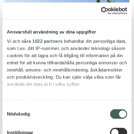
Ansvarsfull användning av dina uppgifter
Vi och
våra 1022 partners
behandlar din personliga data,
som t.ex. ditt IP-nummer, och använder teknologi såsom
cookies för att lagra och få tillgång till information på din
enhet för att kunna tillhandahålla personliga annonser och
innehåll, annons- och innehållsmätning, åskådarinsikter
och produktutveckling. Du kan själv välja vilka som får
använda din data och i vilka syften.
Skiathos
Med din tillåtelse skulle vi även vilja:
Samla in information om din geografiska plats
Samtyckesval
AEGEAN SUITES
Nödvändig
som kan ha en noggrannhet på upp till flera meter
Identifiera din enhet genom att aktivt skanna den
för specifika kännetecken (fingeravtryck)
Inställningar