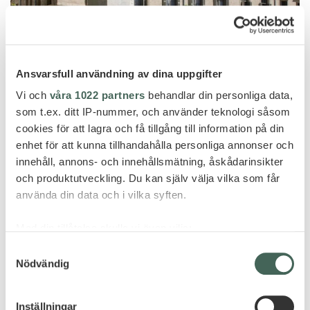
Ansvarsfull användning av dina uppgifter
Vi och
våra 1022 partners
behandlar din personliga data,
som t.ex. ditt IP-nummer, och använder teknologi såsom
cookies för att lagra och få tillgång till information på din
Montpellier
enhet för att kunna tillhandahålla personliga annonser och
innehåll, annons- och innehållsmätning, åskådarinsikter
HOTEL RICHER DE BELLEVAL –
och produktutveckling. Du kan själv välja vilka som får
RELAIS & CHÂTEAUX
använda din data och i vilka syften.
Med din tillåtelse skulle vi även vilja:
Samla in information om din geografiska plats
Samtyckesval
Nödvändig
som kan ha en noggrannhet på upp till flera meter
Identifiera din enhet genom att aktivt skanna den
för specifika kännetecken (fingeravtryck)
Inställningar