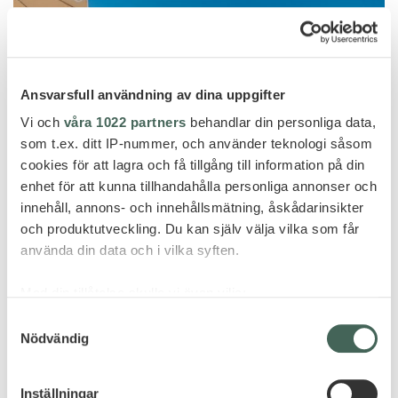
Ansvarsfull användning av dina uppgifter
Vi och
våra 1022 partners
behandlar din personliga data,
som t.ex. ditt IP-nummer, och använder teknologi såsom
cookies för att lagra och få tillgång till information på din
enhet för att kunna tillhandahålla personliga annonser och
innehåll, annons- och innehållsmätning, åskådarinsikter
och produktutveckling. Du kan själv välja vilka som får
använda din data och i vilka syften.
Cap d'Antibes
Med din tillåtelse skulle vi även vilja:
CAP D´ANTIBES BEACH HOTEL
Samla in information om din geografiska plats
Samtyckesval
Nödvändig
som kan ha en noggrannhet på upp till flera meter
Identifiera din enhet genom att aktivt skanna den
för specifika kännetecken (fingeravtryck)
Inställningar