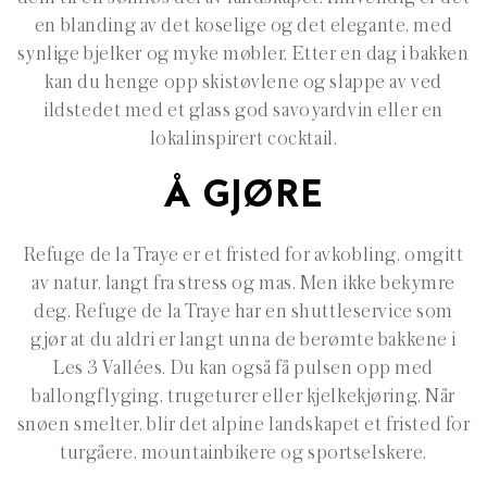
en blanding av det koselige og det elegante, med
synlige bjelker og myke møbler. Etter en dag i bakken
kan du henge opp skistøvlene og slappe av ved
ildstedet med et glass god savoyardvin eller en
lokalinspirert cocktail.
Å GJØRE
Refuge de la Traye er et fristed for avkobling, omgitt
av natur, langt fra stress og mas. Men ikke bekymre
deg, Refuge de la Traye har en shuttleservice som
gjør at du aldri er langt unna de berømte bakkene i
Les 3 Vallées. Du kan også få pulsen opp med
ballongflyging, trugeturer eller kjelkekjøring. Når
snøen smelter, blir det alpine landskapet et fristed for
turgåere, mountainbikere og sportselskere.