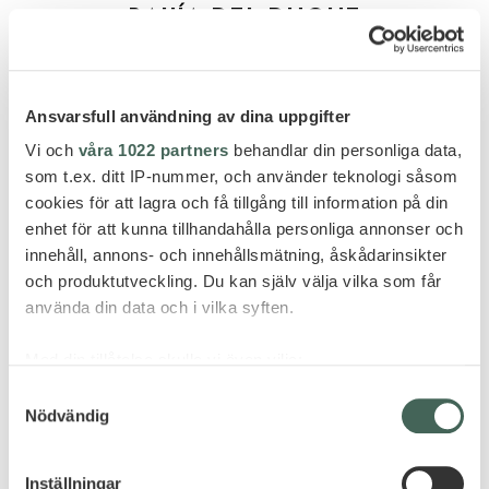
BAHÍA DEL DUQUE
Ansvarsfull användning av dina uppgifter
Vi och
våra 1022 partners
behandlar din personliga data,
som t.ex. ditt IP-nummer, och använder teknologi såsom
cookies för att lagra och få tillgång till information på din
enhet för att kunna tillhandahålla personliga annonser och
innehåll, annons- och innehållsmätning, åskådarinsikter
och produktutveckling. Du kan själv välja vilka som får
använda din data och i vilka syften.
Med din tillåtelse skulle vi även vilja:
Samla in information om din geografiska plats
Samtyckesval
Nödvändig
som kan ha en noggrannhet på upp till flera meter
Identifiera din enhet genom att aktivt skanna den
för specifika kännetecken (fingeravtryck)
Mallorca
Inställningar