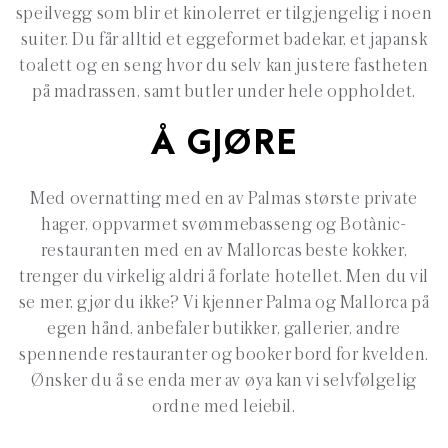
speilvegg som blir et kinolerret er tilgjengelig i noen
suiter. Du får alltid et eggeformet badekar, et japansk
toalett og en seng hvor du selv kan justere fastheten
på madrassen, samt butler under hele oppholdet.
Å GJØRE
Med overnatting med en av Palmas største private
hager, oppvarmet svømmebasseng og Botànic-
restauranten med en av Mallorcas beste kokker,
trenger du virkelig aldri å forlate hotellet. Men du vil
se mer, gjør du ikke? Vi kjenner Palma og Mallorca på
egen hånd, anbefaler butikker, gallerier, andre
spennende restauranter og booker bord for kvelden.
Ønsker du å se enda mer av øya kan vi selvfølgelig
ordne med leiebil.