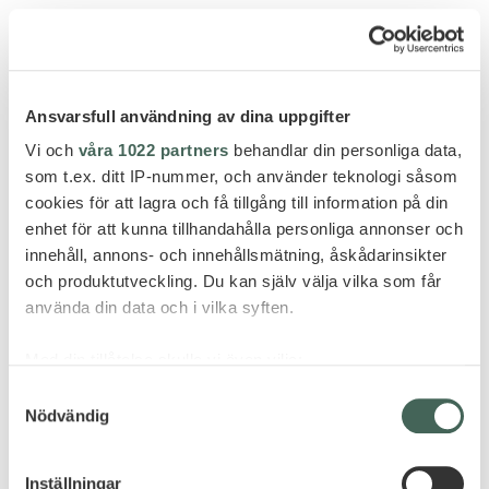
Tenerife
BAHÍA DEL DUQUE
Ansvarsfull användning av dina uppgifter
Vi och
våra 1022 partners
behandlar din personliga data,
som t.ex. ditt IP-nummer, och använder teknologi såsom
cookies för att lagra och få tillgång till information på din
enhet för att kunna tillhandahålla personliga annonser och
innehåll, annons- och innehållsmätning, åskådarinsikter
och produktutveckling. Du kan själv välja vilka som får
använda din data och i vilka syften.
Med din tillåtelse skulle vi även vilja:
Samla in information om din geografiska plats
Samtyckesval
Nödvändig
som kan ha en noggrannhet på upp till flera meter
Identifiera din enhet genom att aktivt skanna den
för specifika kännetecken (fingeravtryck)
Inställningar