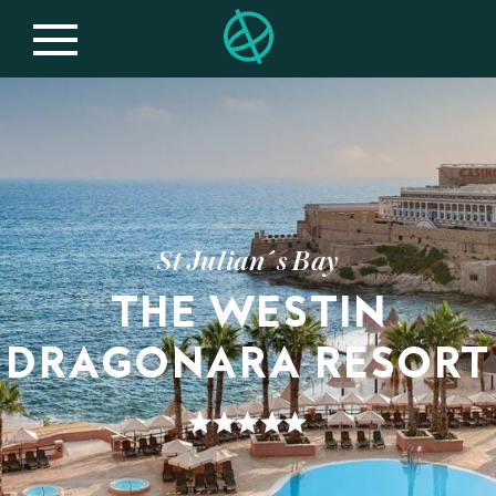
St Julian´s Bay
THE WESTIN
DRAGONARA RESORT