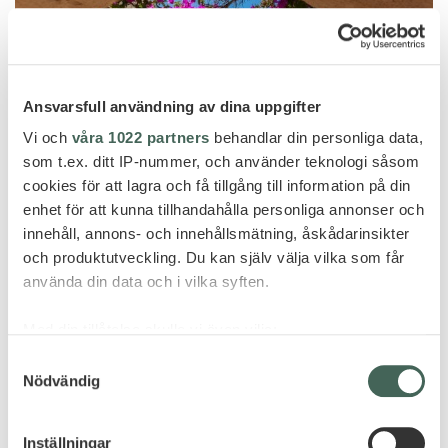
Ansvarsfull användning av dina uppgifter
Vi och
våra 1022 partners
behandlar din personliga data,
som t.ex. ditt IP-nummer, och använder teknologi såsom
cookies för att lagra och få tillgång till information på din
enhet för att kunna tillhandahålla personliga annonser och
innehåll, annons- och innehållsmätning, åskådarinsikter
och produktutveckling. Du kan själv välja vilka som får
Puglia
använda din data och i vilka syften.
BORGO EGNAZIA
Med din tillåtelse skulle vi även vilja:
Samla in information om din geografiska plats
Samtyckesval
Nödvändig
som kan ha en noggrannhet på upp till flera meter
Identifiera din enhet genom att aktivt skanna den
för specifika kännetecken (fingeravtryck)
Inställningar