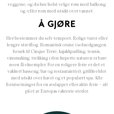
veggene, og du bør helst velge rom med balkong
og/eller rom med utsikt over vannet.
Å GJØRE
Her bestemmer du selv tempoet. Rolige turer eller
lengre streiftog. Romantisk cruise i solnedgangen,
besøk til Cinque Terre, kajakkpadling, tennis,
vinsmaking, trekking i den kuperte naturen er bare
noen få eksempler. For en roligere ferie er det et
vakkert basseng, bar og restaurant(er), grillkvelder
med utsikt over havet og et populært spa. Alle
forutsetninger for en avslappet eller aktiv ferie – alt
på et av Europas vakreste steder.