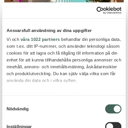
Ansvarsfull användning av dina uppgifter
Puglia
Vi och
våra 1022 partners
behandlar din personliga data,
BORGO EGNAZIA
som t.ex. ditt IP-nummer, och använder teknologi såsom
cookies för att lagra och få tillgång till information på din
enhet för att kunna tillhandahålla personliga annonser och
innehåll, annons- och innehållsmätning, åskådarinsikter
och produktutveckling. Du kan själv välja vilka som får
använda din data och i vilka syften.
Med din tillåtelse skulle vi även vilja:
Samla in information om din geografiska plats
Samtyckesval
Nödvändig
som kan ha en noggrannhet på upp till flera meter
Identifiera din enhet genom att aktivt skanna den
för specifika kännetecken (fingeravtryck)
Inställningar