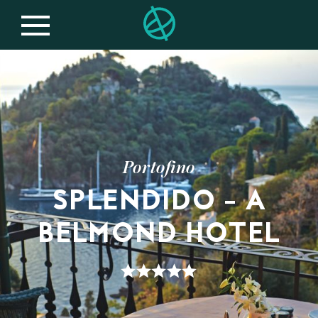
Portofino
SPLENDIDO – A
BELMOND HOTEL