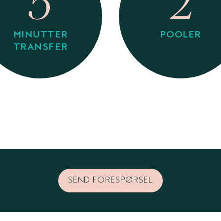
5
2
MINUTTER
POOLER
TRANSFER
SEND FORESPØRSEL