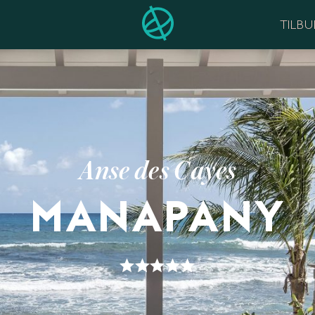
TILB
Anse des Cayes
MANAPANY