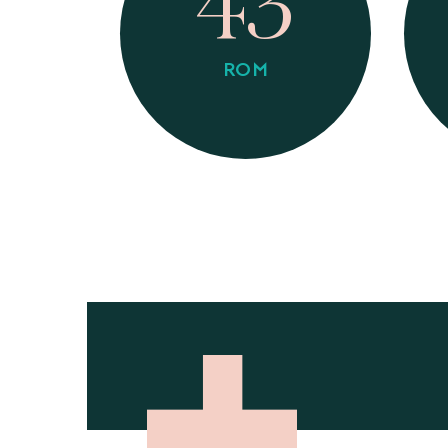
43
ROM