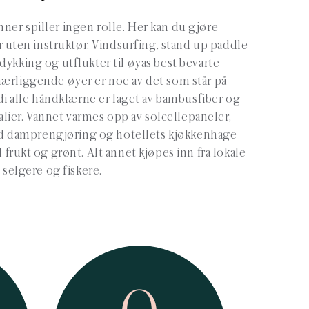
ner spiller ingen rolle. Her kan du gjøre
r uten instruktør. Vindsurfing, stand up paddle
kdykking og utflukter til øyas best bevarte
ærliggende øyer er noe av det som står på
di alle håndklærne er laget av bambusfiber og
alier. Vannet varmes opp av solcellepaneler,
 damprengjøring og hotellets kjøkkenhage
frukt og grønt. Alt annet kjøpes inn fra lokale
selgere og fiskere.