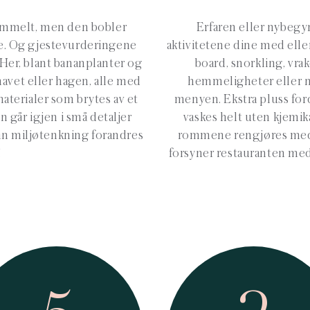
 gammelt, men den bobler
Erfaren eller nybegyn
ne. Og gjestevurderingene
aktivitetene dine med elle
Her, blant bananplanter og
board, snorkling, vra
avet eller hagen, alle med
hemmeligheter eller n
materialer som brytes av et
menyen. Ekstra pluss for
n går igjen i små detaljer
vaskes helt uten kjemik
an miljøtenkning forandres
rommene rengjøres med
!
forsyner restauranten med 