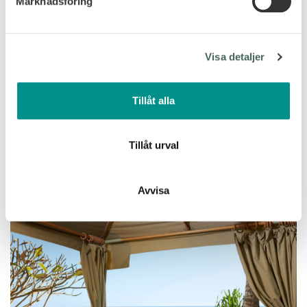
Marknadsföring
Vi använder enhetsidentifierare för att anpassa innehållet
och annonserna till användarna, tillhandahålla funktioner
för sociala medier och analysera vår trafik. Vi
Visa detaljer
vidarebefordrar även sådana identifierare och annan
information från din enhet till de sociala medier och
annons- och analysföretag som vi samarbetar med.
Tillåt alla
Dessa kan i sin tur kombinera informationen med annan
information som du har tillhandahållit eller som de har
samlat in när du har använt deras tjänster.
Tillåt urval
Avvisa