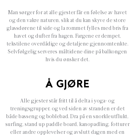
Man sørger for at alle gjester får en følelse av havet
og den vakre naturen, slik at du kan skyve de store
glassdørene til side og la rommet fylles med bris fra
havet og dufter fra hagen. Fargene er dempet,
tekstilene overdådige og detaljene gjennomtenkte.
Selvfølgelig serveres måltidene dine på balkongen
hvis du ønsker det.
Å GJØRE
Alle gjester står fritt til å delta i yoga- og
treningsgrupper, og ved siden av stranden er det
både basseng og boblebad. Dra på en snorkleutflukt,
surfing, stand up paddle board, kanopadling, fotturer
eller andre opplevelser og avslutt dagen med en