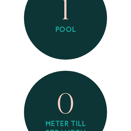
1
POOL
0
METER TILL