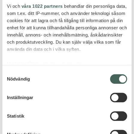
Vi och
våra 1022 partners
behandlar din personliga data,
som t.ex. ditt IP-nummer, och använder teknologi såsom
cookies för att lagra och få tillgång till information på din
enhet för att kunna tillhandahålla personliga annonser och
innehåll, annons- och innehållsmätning, åskådarinsikter
och produktutveckling. Du kan själv välja vilka som får
använda din data och i vilka syften.
Med din tillåtelse skulle vi även vilja:
Samla in information om din geografiska plats
Samtyckesval
Nödvändig
som kan ha en noggrannhet på upp till flera meter
Identifiera din enhet genom att aktivt skanna den
för specifika kännetecken (fingeravtryck)
Inställningar
Ta reda på mer om hur dina personliga uppgifter
behandlas och ställ in dina preferenser i
detaljsektionen
.
Statistik
Du kan ändra eller dra tillbaka ditt samtycke när som
helst från cookie-förklaringen.