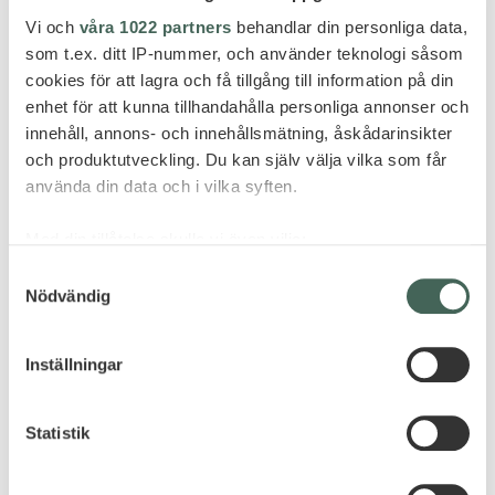
Vi och
våra 1022 partners
behandlar din personliga data,
som t.ex. ditt IP-nummer, och använder teknologi såsom
cookies för att lagra och få tillgång till information på din
enhet för att kunna tillhandahålla personliga annonser och
innehåll, annons- och innehållsmätning, åskådarinsikter
och produktutveckling. Du kan själv välja vilka som får
använda din data och i vilka syften.
Med din tillåtelse skulle vi även vilja:
Samla in information om din geografiska plats
Samtyckesval
Nödvändig
som kan ha en noggrannhet på upp till flera meter
Identifiera din enhet genom att aktivt skanna den
för specifika kännetecken (fingeravtryck)
Inställningar
Ta reda på mer om hur dina personliga uppgifter
behandlas och ställ in dina preferenser i
detaljsektionen
.
Statistik
Du kan ändra eller dra tillbaka ditt samtycke när som
helst från cookie-förklaringen.