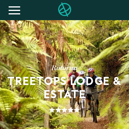
Rotorua
TREETOPS LODGE &
ESTATE