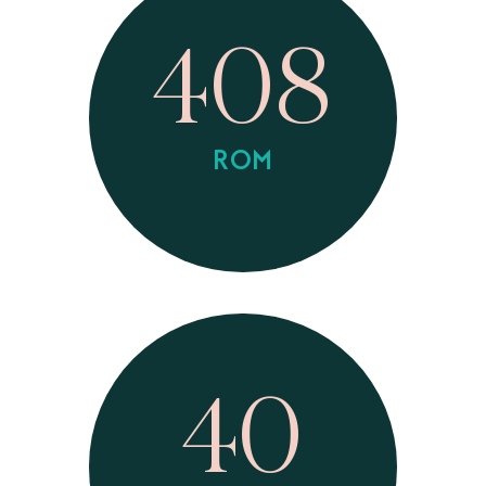
408
ROM
40