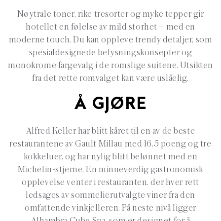
Nøytrale toner, rike tresorter og myke tepper gir
hotellet en følelse av mild storhet – med en
moderne touch. Du kan oppleve trendy detaljer, som
spesialdesignede belysningskonsepter og
monokrome fargevalg i de romslige suitene. Utsikten
fra det rette romvalget kan være uslåelig.
Å GJØRE
Alfred Keller har blitt kåret til en av de beste
restaurantene av Gault Millau med 16,5 poeng og tre
kokkeluer, og har nylig blitt belønnet med en
Michelin-stjerne. En minneverdig gastronomisk
opplevelse venter i restauranten, der hver rett
ledsages av sommelierutvalgte viner fra den
omfattende vinkjelleren. På neste nivå ligger
Alhambra Cube Spa, som er designet for å