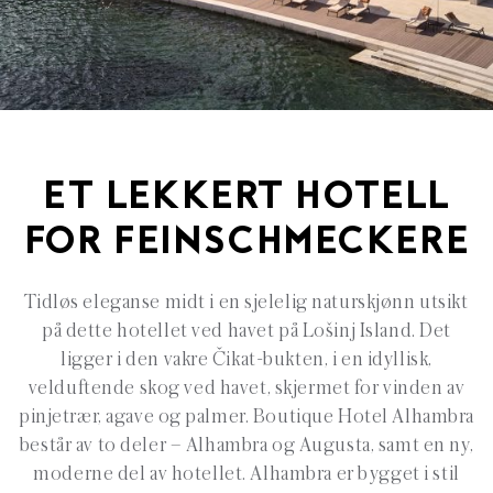
ET LEKKERT HOTELL
FOR FEINSCHMECKERE
Tidløs eleganse midt i en sjelelig naturskjønn utsikt
på dette hotellet ved havet på Lošinj Island. Det
ligger i den vakre Čikat-bukten, i en idyllisk,
velduftende skog ved havet, skjermet for vinden av
pinjetrær, agave og palmer. Boutique Hotel Alhambra
består av to deler – Alhambra og Augusta, samt en ny,
moderne del av hotellet. Alhambra er bygget i stil