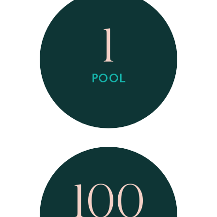
1
POOL
100