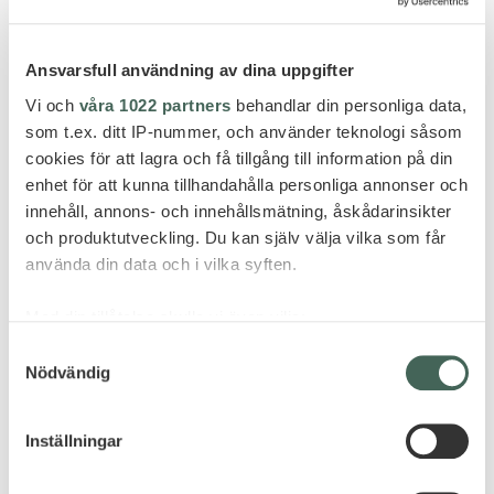
Ansvarsfull användning av dina uppgifter
Vi och
våra 1022 partners
behandlar din personliga data,
som t.ex. ditt IP-nummer, och använder teknologi såsom
cookies för att lagra och få tillgång till information på din
enhet för att kunna tillhandahålla personliga annonser och
innehåll, annons- och innehållsmätning, åskådarinsikter
och produktutveckling. Du kan själv välja vilka som får
använda din data och i vilka syften.
Med din tillåtelse skulle vi även vilja:
Samla in information om din geografiska plats
Samtyckesval
Nödvändig
som kan ha en noggrannhet på upp till flera meter
Identifiera din enhet genom att aktivt skanna den
för specifika kännetecken (fingeravtryck)
Inställningar
Ta reda på mer om hur dina personliga uppgifter
behandlas och ställ in dina preferenser i
detaljsektionen
.