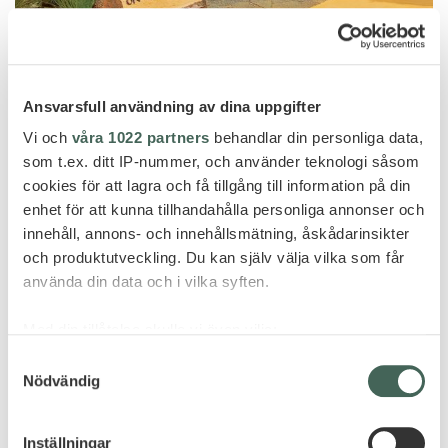
Turtle Bay
THE OBEROI BEACH RESORT –
Ansvarsfull användning av dina uppgifter
KLASSISK ELEGANSE – KAMPANJE –
Vi och
våra 1022 partners
behandlar din personliga data,
BO 7, BETAL FOR 4 NETTER!
som t.ex. ditt IP-nummer, och använder teknologi såsom
cookies för att lagra och få tillgång till information på din
enhet för att kunna tillhandahålla personliga annonser och
innehåll, annons- och innehållsmätning, åskådarinsikter
och produktutveckling. Du kan själv välja vilka som får
använda din data och i vilka syften.
Med din tillåtelse skulle vi även vilja:
SEND FORESPØRSEL
Samla in information om din geografiska plats
Samtyckesval
Nödvändig
som kan ha en noggrannhet på upp till flera meter
Identifiera din enhet genom att aktivt skanna den
för specifika kännetecken (fingeravtryck)
Inställningar