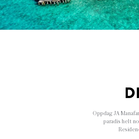
D
Oppdag JA Manafaru
paradis helt n
Residenc