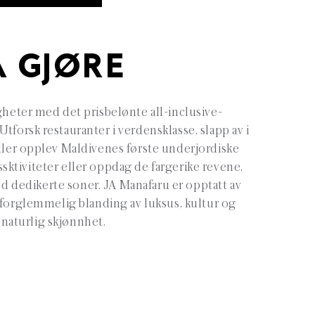
Å GJØRE
gheter med det prisbelønte all-inclusive-
Utforsk restauranter i verdensklasse, slapp av i
ller opplev Maldivenes første underjordiske
essktiviteter eller oppdag de fargerike revene.
d dedikerte soner. JA Manafaru er opptatt av
uforglemmelig blanding av luksus, kultur og
naturlig skjønnhet.