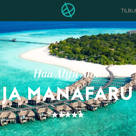
TILB
Haa Alifu Atoll
JA MANAFARU