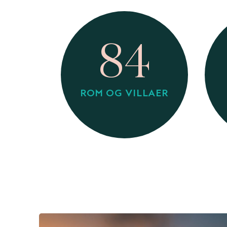
84
ROM OG VILLAER