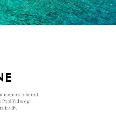
NE
 av nærmest uberørt
 Pool Villas og
rint liv.