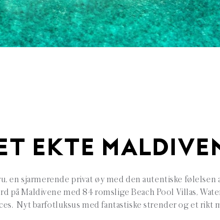
ET EKTE MALDIVE
, en sjarmerende privat øy med den autentiske følelsen
ord på Maldivene med 84 romslige Beach Pool Villas, Water
es. Nyt barfotluksus med fantastiske strender og et rikt ma