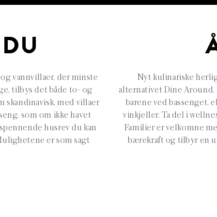
 DU
og vannvillaer, der minste
Nyt kulinariske herli
ge, tilbys det både to- og
alternativet Dine Around. 
m skandinavisk, med villaer
barene ved bassenget, e
basseng, som om ikke havet
vinkjeller. Ta del i welln
t spennende husrev du kan
Familier er velkomne me
Mulighetene er som sagt
bærekraft og tilbyr en 