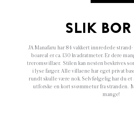
SLIK BOR
JA Manafaru har 84 vakkert innredede strand- 
boareal er ca. 130 kvadratmeter. Er dere man
treromsvillaer. Stilen kan nesten beskrives so
i lyse farger. Alle villaene har eget privat 
rundt skulle være nok. Selvfølgelig har du e
utforske en kort svømmetur fra stranden. 
mange!