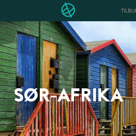
TILB
SØR-AFRIKA