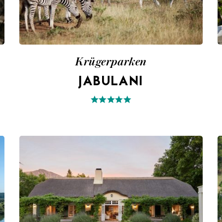
Krügerparken
JABULANI