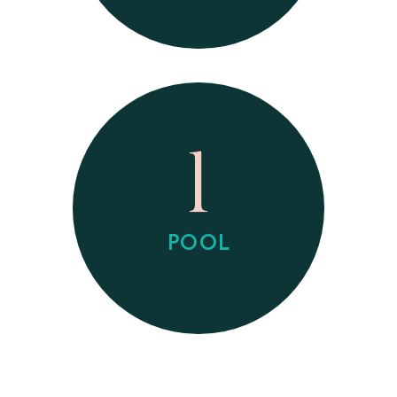
1
POOL