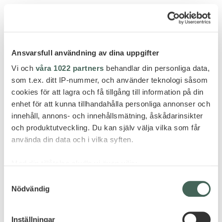
Sabi Sand Private Game Reserve
&BEYOND KIRKMAN’S KAMP
Ansvarsfull användning av dina uppgifter
Vi och
våra 1022 partners
behandlar din personliga data,
som t.ex. ditt IP-nummer, och använder teknologi såsom
cookies för att lagra och få tillgång till information på din
enhet för att kunna tillhandahålla personliga annonser och
innehåll, annons- och innehållsmätning, åskådarinsikter
och produktutveckling. Du kan själv välja vilka som får
använda din data och i vilka syften.
Med din tillåtelse skulle vi även vilja:
Samla in information om din geografiska plats
Samtyckesval
Nödvändig
som kan ha en noggrannhet på upp till flera meter
Identifiera din enhet genom att aktivt skanna den
för specifika kännetecken (fingeravtryck)
Inställningar