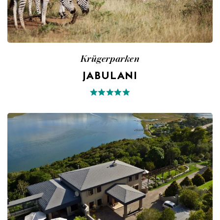
Krügerparken
JABULANI