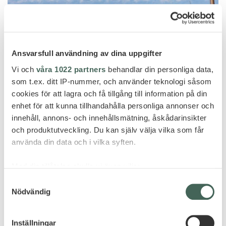
Ansvarsfull användning av dina uppgifter
Vi och
våra 1022 partners
behandlar din personliga data,
Benytt deg av dette unike sommertilbudet til Vakkaru
som t.ex. ditt IP-nummer, och använder teknologi såsom
cookies för att lagra och få tillgång till information på din
Maldives, en av de mest eksklusive øyene, med 35%
enhet för att kunna tillhandahålla personliga annonser och
rabatt, oppgradert måltid fra frokost til halvpensjon
innehåll, annons- och innehållsmätning, åskådarinsikter
og halv pris på sjøfly. Her venter førsteklasses service
och produktutveckling. Du kan själv välja vilka som får
med egen butler...
använda din data och i vilka syften.
FRA 54 500,- PER PERSON
Med din tillåtelse skulle vi även vilja:
Prisen inkluderer flyreise Oslo – Maldivene med
Samla in information om din geografiska plats
Samtyckesval
Emirates eller Qatar Airways t/r, flymat, innsjekket
Nödvändig
som kan ha en noggrannhet på upp till flera meter
bagasje, transfers med sjøfly, samt 7 netter i en
Identifiera din enhet genom att aktivt skanna den
Beach Villa med en liten pool og halvpensjon
för specifika kännetecken (fingeravtryck)
Inställningar