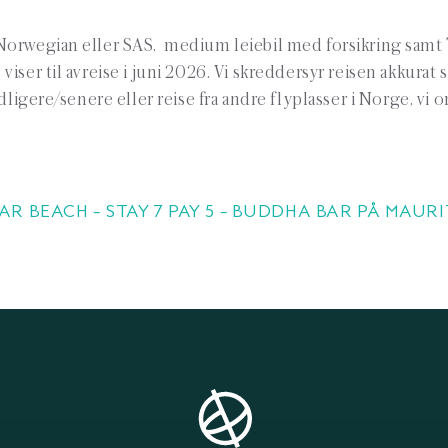
Norwegian eller SAS, medium leiebil med forsikring samt 
ser til avreise i juni 2026. Vi skreddersyr reisen akkurat s
ligere/senere eller reise fra andre flyplasser i Norge, vi 
AR BEACH – STAY 7 PAY 5 – BUDDHA BAR PÅ MAUR