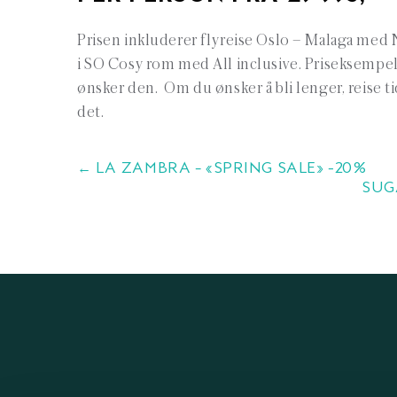
Prisen inkluderer flyreise Oslo – Malaga med 
i SO Cosy rom med All inclusive. Priseksempel vi
ønsker den. Om du ønsker å bli lenger, reise tid
det.
← LA ZAMBRA – «SPRING SALE» -20%
SUG