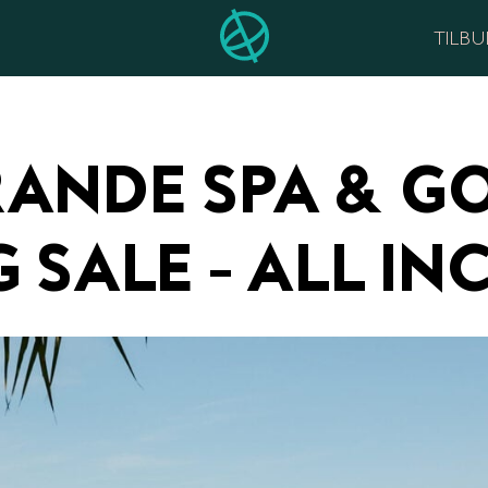
TILB
ANDE SPA & G
 SALE - ALL IN