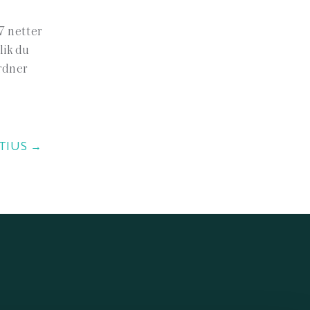
7 netter
lik du
ordner
ITIUS →