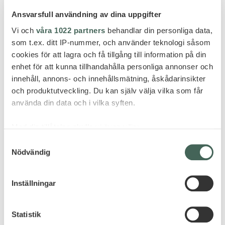
Ansvarsfull användning av dina uppgifter
Vi och
våra 1022 partners
behandlar din personliga data,
som t.ex. ditt IP-nummer, och använder teknologi såsom
cookies för att lagra och få tillgång till information på din
Opplev en av våre fantastiske private rundreiser i
enhet för att kunna tillhandahålla personliga annonser och
Argentina med høydepunkter som Buenos Aires, El
innehåll, annons- och innehållsmätning, åskådarinsikter
Calafate og El Chalten
och produktutveckling. Du kan själv välja vilka som får
FRA 55 900 PER PERSON
använda din data och i vilka syften.
Prisen inkluderer flyreise Oslo-Buenos Aires t/r,
Med din tillåtelse skulle vi även vilja:
innenlandsfly, transporter, 9 netter hotell med
Samla in information om din geografiska plats
Samtyckesval
utflukter og måltider ifgl program. Priseksempel
Nödvändig
som kan ha en noggrannhet på upp till flera meter
viser til avreise i 2024/2025. Vi skreddersyr reisen
Identifiera din enhet genom att aktivt skanna den
för specifika kännetecken (fingeravtryck)
akkurat slik du ønsker den. Om du ønsker å bli lenger,
Inställningar
reise tidligere/senere eller reise fra andre flyplasser i
Ta reda på mer om hur dina personliga uppgifter
behandlas och ställ in dina preferenser i
detaljsektionen
.
Norge, vi ordner det.
Statistik
Du kan ändra eller dra tillbaka ditt samtycke när som