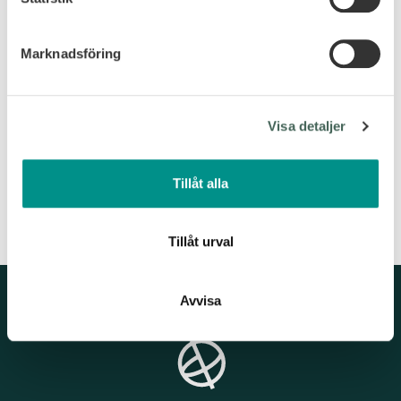
Norge, vi skreddersyr reisen akkurat slik du ønsker
helst från cookie-förklaringen.
den.
Marknadsföring
Vi använder enhetsidentifierare för att anpassa innehållet
och annonserna till användarna, tillhandahålla funktioner
← FLY & CRUISE I BALKONGLUGAR
för sociala medier och analysera vår trafik. Vi
MONTANA LODGE & SPA →
Visa detaljer
vidarebefordrar även sådana identifierare och annan
information från din enhet till de sociala medier och
DESTINATIONS
annons- och analysföretag som vi samarbetar med.
Tillåt alla
Dessa kan i sin tur kombinera informationen med annan
information som du har tillhandahållit eller som de har
samlat in när du har använt deras tjänster.
Tillåt urval
Avvisa