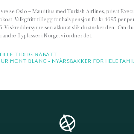
lyreise Oslo – Mauritius med Turkish Airlines, privat Exec
okost. Valkgfritt tillegg for halvpensjon fra kr 4695 per pe
26. Vi skreddersyr reisen akkurat slik du ønsker den. Om d
fra andre flyplasser i Norge, vi ordner det.
ILLE-TIDLIG-RABATT
R MONT BLANC – NYÅRSBAKKER FOR HELE FAMIL