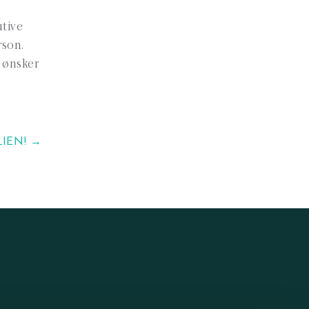
utive
rson.
u ønsker
IEN! →