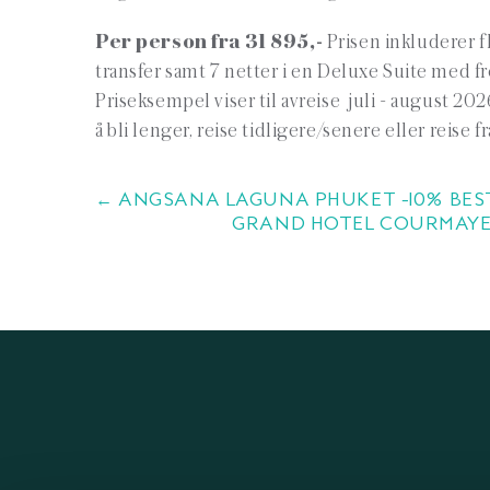
Per person fra 31 895,-
Prisen inkluderer f
transfer samt 7 netter i en Deluxe Suite med fr
Priseksempel viser til avreise juli - august 20
å bli lenger, reise tidligere/senere eller reise 
← ANGSANA LAGUNA PHUKET -10% BEST
GRAND HOTEL COURMAYEU