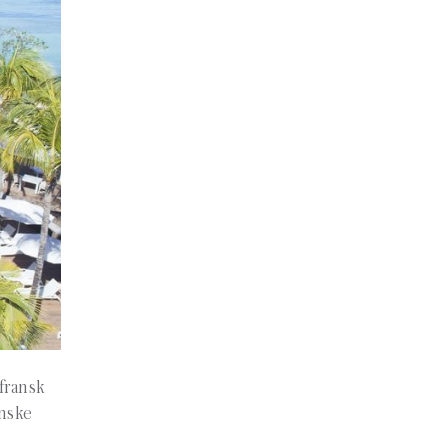
 fransk
anske