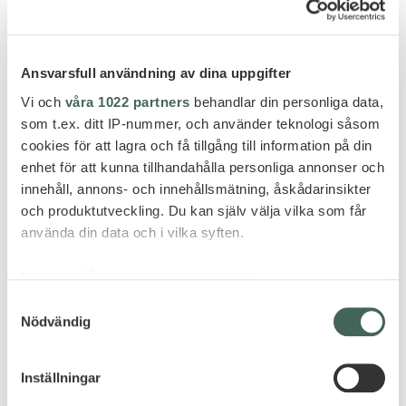
Ansvarsfull användning av dina uppgifter
Vi och
våra 1022 partners
behandlar din personliga data,
som t.ex. ditt IP-nummer, och använder teknologi såsom
Et fantastisk tilskudd til Thailands femstjerners
cookies för att lagra och få tillgång till information på din
enhet för att kunna tillhandahålla personliga annonser och
hotellhimmel er Devasom Khao Lak Beach Resort &
innehåll, annons- och innehållsmätning, åskådarinsikter
Villas med den best tenkelige beliggenheten mellom
och produktutveckling. Du kan själv välja vilka som får
en lagune og en paradisstrand. Her har man mottatt
använda din data och i vilka syften.
utmerkelser hvert år siden det åpnet i 2010 og er i
dag klassifisert som et av landets beste mindre
Med din tillåtelse skulle vi även vilja:
luksushoteller.
Samla in information om din geografiska plats
Samtyckesval
FRA 115 995 ,- PER FAMILIE (2
Nödvändig
som kan ha en noggrannhet på upp till flera meter
VOKSNE + 2 BARN 0-11 ÅR)
Identifiera din enhet genom att aktivt skanna den
för specifika kännetecken (fingeravtryck)
Inställningar
Prisen inkluderer: Flyreise Oslo-Phuket med Thai
Ta reda på mer om hur dina personliga uppgifter