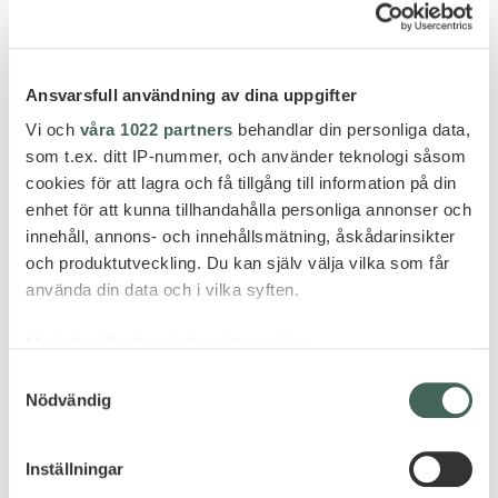
Ansvarsfull användning av dina uppgifter
På den østlige delen av øya, i en naturskjønn og rolig
Vi och
våra 1022 partners
behandlar din personliga data,
dal i landsbyen Canyamel, finner vi det smakfulle og
som t.ex. ditt IP-nummer, och använder teknologi såsom
cookies för att lagra och få tillgång till information på din
majestetiske Cap Vermell Grand Hotel, som har et
enhet för att kunna tillhandahålla personliga annonser och
nært samarbeid med tre nærliggende golfbaner –
innehåll, annons- och innehållsmätning, åskådarinsikter
Golf Son Servera, Pula Golf og Capdepera Golf.
och produktutveckling. Du kan själv välja vilka som får
Paradis for deg som liker å spille golf.
använda din data och i vilka syften.
FRA 25 995 KR PER PERSON
Med din tillåtelse skulle vi även vilja:
Prisen inkluderer direktefly med Norwegian til
Samla in information om din geografiska plats
Samtyckesval
Palma de Mallorca, innjskket bagasje, privat transfer
Nödvändig
som kan ha en noggrannhet på upp till flera meter
samt 7 netter i en Juniorsuite med frokost.
Identifiera din enhet genom att aktivt skanna den
Priseksempel: 23.- 30. mai 2024 *) Oppgradering av
för specifika kännetecken (fingeravtryck)
Inställningar
rom avhengig av hotellets kapasitet + 100 EUR å
Ta reda på mer om hur dina personliga uppgifter