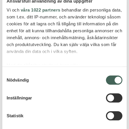
Ansvarsfull användning av dina uppgifter
Vi och
våra 1022 partners
behandlar din personliga data,
som t.ex. ditt IP-nummer, och använder teknologi såsom
cookies för att lagra och få tillgång till information på din
enhet för att kunna tillhandahålla personliga annonser och
innehåll, annons- och innehållsmätning, åskådarinsikter
och produktutveckling. Du kan själv välja vilka som får
använda din data och i vilka syften.
Med din tillåtelse skulle vi även vilja:
Samla in information om din geografiska plats
Samtyckesval
Nödvändig
som kan ha en noggrannhet på upp till flera meter
Identifiera din enhet genom att aktivt skanna den
för specifika kännetecken (fingeravtryck)
Inställningar
Ta reda på mer om hur dina personliga uppgifter
behandlas och ställ in dina preferenser i
detaljsektionen
.
Statistik
Du kan ändra eller dra tillbaka ditt samtycke när som
helst från cookie-förklaringen.