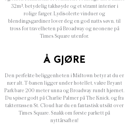
32m², betydelig takhøyde og et stramt interiør i
rolige farger. Lydisolerte vinduer og
blendingsgardiner lover deg en god natts søvn, til
tross for travelheten på Broadway og neonene på
Times Square utenfor.
Å GJØRE
Den perfekte beliggenheten i Midtown betyr at du er
nær alt. T-banen ligger under hotellet, vakre Bryant
Park bare 200 meter unna og Broadway rundt hjørnet.
Du spiser godt på Charlie Palmer på The Knick, og fra
takterrassen St. Cloud har du en fantastisk utsikt over
Times Square. Snakk om første parkett på
nyttårsaften!