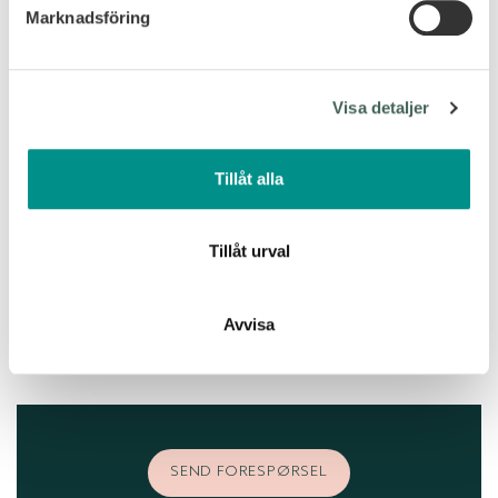
Marknadsföring
Vi använder enhetsidentifierare för att anpassa innehållet
och annonserna till användarna, tillhandahålla funktioner
för sociala medier och analysera vår trafik. Vi
Visa detaljer
vidarebefordrar även sådana identifierare och annan
information från din enhet till de sociala medier och
annons- och analysföretag som vi samarbetar med.
Tillåt alla
Dessa kan i sin tur kombinera informationen med annan
information som du har tillhandahållit eller som de har
samlat in när du har använt deras tjänster.
Tillåt urval
Avvisa
SEND FORESPØRSEL