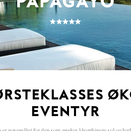
PAPAGAYO
ØRSTEKLASSES ØK
EVENTYR
 er reisemålet for den som ønsker å kombinere sol og bad