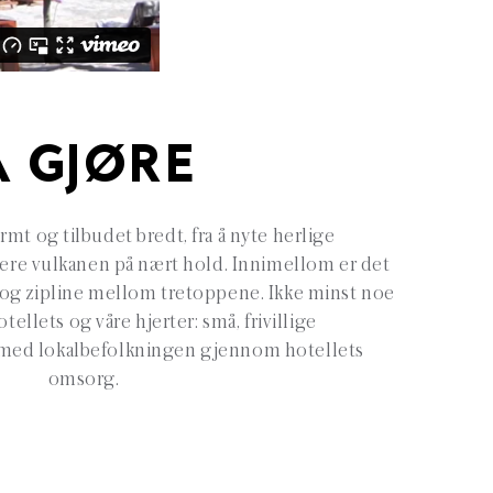
Å GJØRE
mt og tilbudet bredt, fra å nyte herlige
dere vulkanen på nært hold. Innimellom er det
ke og zipline mellom tretoppene. Ikke minst noe
ellets og våre hjerter: små, frivillige
med lokalbefolkningen gjennom hotellets
omsorg.