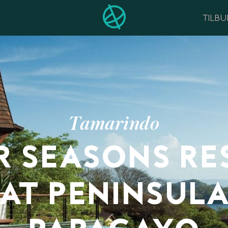
TILB
Tamarindo
R SEASONS RE
AT PENINSUL