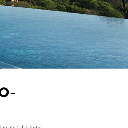
O-
ing med aktiviteter