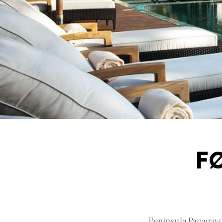
F
Peninsula Papagayo