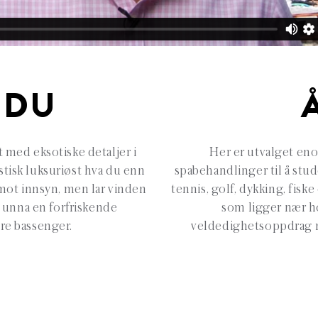
 DU
t med eksotiske detaljer i
Her er utvalget enor
astisk luksuriøst hva du enn
spabehandlinger til å stu
 mot innsyn, men lar vinden
tennis, golf, dykking, fis
t unna en forfriskende
som ligger nær hot
re bassenger.
veldedighetsoppdrag 