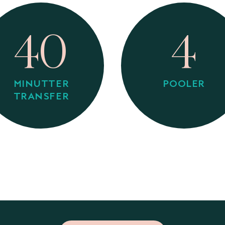
40
4
MINUTTER
POOLER
TRANSFER