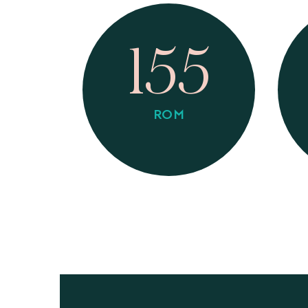
155
ROM