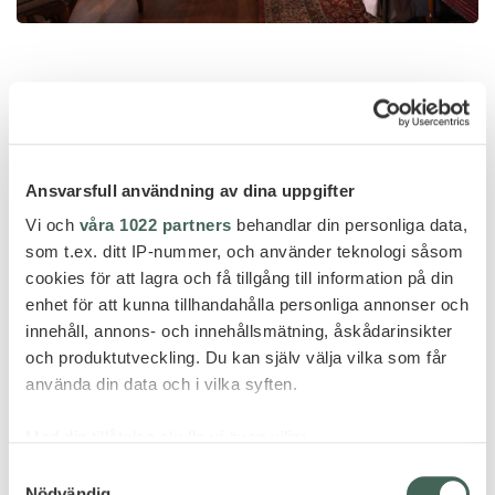
SEND FORESPØRSEL
Ansvarsfull användning av dina uppgifter
Vi och
våra 1022 partners
behandlar din personliga data,
som t.ex. ditt IP-nummer, och använder teknologi såsom
cookies för att lagra och få tillgång till information på din
FLERE HOTELLER - PERU
enhet för att kunna tillhandahålla personliga annonser och
innehåll, annons- och innehållsmätning, åskådarinsikter
och produktutveckling. Du kan själv välja vilka som får
använda din data och i vilka syften.
Med din tillåtelse skulle vi även vilja:
Samla in information om din geografiska plats
Samtyckesval
Nödvändig
som kan ha en noggrannhet på upp till flera meter