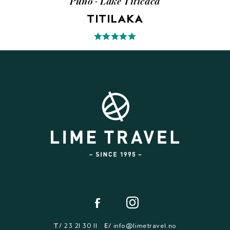
Puno - Lake Titicaca
TITILAKA
T/
23 21 30 11
E/
info@limetravel.no