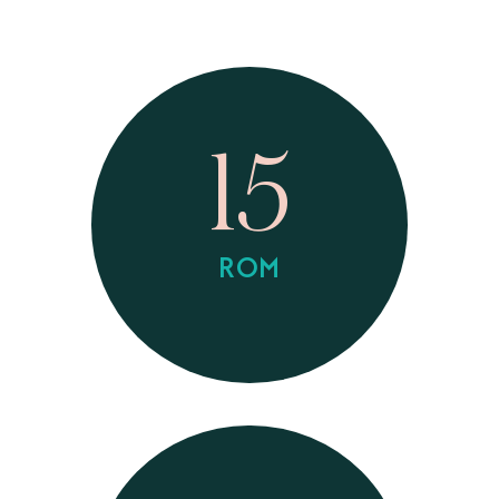
15
ROM