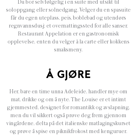
Du bor selvfølgelig i en suite med utsikt til
soloppgang eller solnedgang. Velger du en spasuite
får du egen uteplass, peis, boblebad og utendørs
regnvannsdusj; et overnattingssted for alle sanser.
Restaurant Appelation er en gastronomisk
opplevelse, enten du velger à la carte eller kokkens
smaksmeny.
Å GJØRE
Her, bare en time unna Adeleide, handler mye om
mat, drikke og om å nyte. The Louise er et intimt
gjemmested, designet for romantikk og avslapning,
men du vil sikkert også prøve deg frem gjennom
vingårdene, delta på det italienske matlagingskurset
og prøve å spise en piknikfrokost med kenguruer.