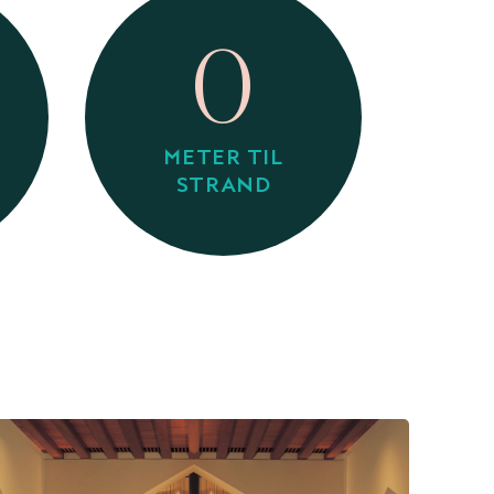
0
METER TIL
STRAND