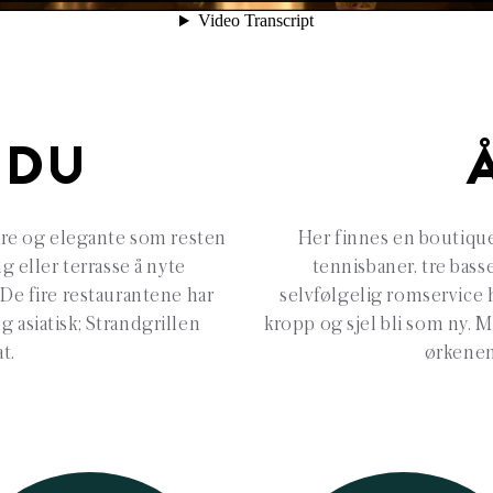
 DU
re og elegante som resten
Her finnes en boutique
g eller terrasse å nyte
tennisbaner, tre bass
 De fire restaurantene har
selvfølgelig romservice h
g asiatisk; Strandgrillen
kropp og sjel bli som ny. 
t.
ørkenen,