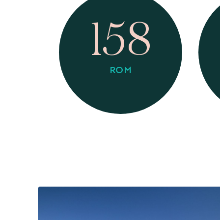
158
ROM