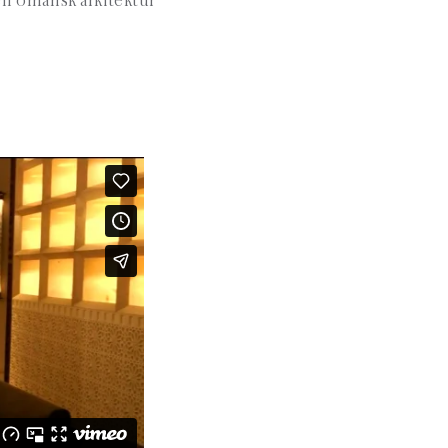
ll omansk arkitektur