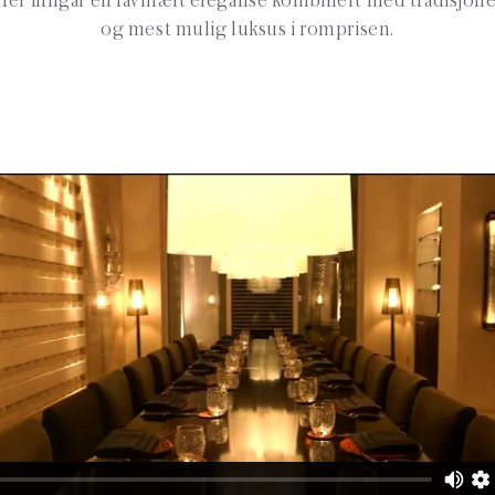
er inngår en lavmælt eleganse kombinert med tradisjone
og mest mulig luksus i romprisen.