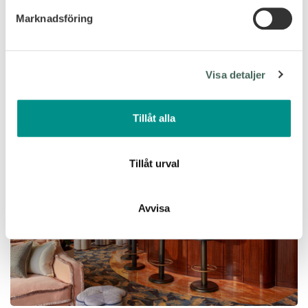
Marknadsföring
Vi använder enhetsidentifierare för att anpassa innehållet
och annonserna till användarna, tillhandahålla funktioner
för sociala medier och analysera vår trafik. Vi
Visa detaljer
vidarebefordrar även sådana identifierare och annan
information från din enhet till de sociala medier och
annons- och analysföretag som vi samarbetar med.
Tillåt alla
Dessa kan i sin tur kombinera informationen med annan
information som du har tillhandahållit eller som de har
samlat in när du har använt deras tjänster.
Tillåt urval
Avvisa