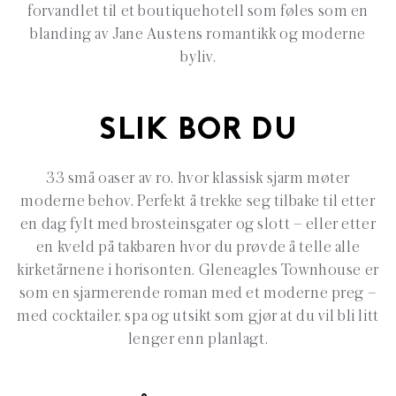
forvandlet til et boutiquehotell som føles som en
blanding av Jane Austens romantikk og moderne
byliv.
SLIK BOR DU
33 små oaser av ro, hvor klassisk sjarm møter
moderne behov. Perfekt å trekke seg tilbake til etter
en dag fylt med brosteinsgater og slott – eller etter
en kveld på takbaren hvor du prøvde å telle alle
kirketårnene i horisonten. Gleneagles Townhouse er
som en sjarmerende roman med et moderne preg –
med cocktailer, spa og utsikt som gjør at du vil bli litt
lenger enn planlagt.