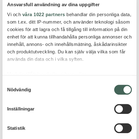
Ansvarsfull användning av dina uppgifter
Vi och
våra 1022 partners
behandlar din personliga data,
som t.ex. ditt IP-nummer, och använder teknologi såsom
cookies för att lagra och få tillgång till information på din
enhet för att kunna tillhandahålla personliga annonser och
innehåll, annons- och innehållsmätning, åskådarinsikter
och produktutveckling. Du kan själv välja vilka som får
använda din data och i vilka syften.
Med din tillåtelse skulle vi även vilja:
Samla in information om din geografiska plats
Samtyckesval
Nödvändig
som kan ha en noggrannhet på upp till flera meter
Identifiera din enhet genom att aktivt skanna den
för specifika kännetecken (fingeravtryck)
Inställningar
Ta reda på mer om hur dina personliga uppgifter
behandlas och ställ in dina preferenser i
detaljsektionen
.
Statistik
Du kan ändra eller dra tillbaka ditt samtycke när som
helst från cookie-förklaringen.