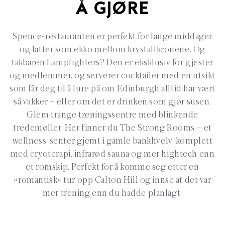
Å GJØRE
Spence-restauranten er perfekt for lange middager
og latter som ekko mellom krystallkronene. Og
takbaren Lamplighters? Den er eksklusiv for gjester
og medlemmer, og serverer cocktailer med en utsikt
som får deg til å lure på om Edinburgh alltid har vært
så vakker – eller om det er drinken som gjør susen.
Glem trange treningssentre med blinkende
tredemøller. Her finner du The Strong Rooms – et
wellness-senter gjemt i gamle bankhvelv, komplett
med cryoterapi, infrarød sauna og mer hightech enn
et romskip. Perfekt for å komme seg etter en
«romantisk» tur opp Calton Hill og innse at det var
mer trening enn du hadde planlagt.