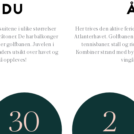
 DU
itene i ulike størrelser
Her trives den aktive feri
gråtoner. De har balkonger
Atlanterhavet. Golfbanen l
ler golfbanen. Juvelen i
tennisbaner, stall og r
ders utsikt over havet og
Kombiner strand med by? 
å oppleves!
vingå
30
2