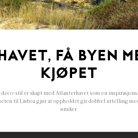
HAVET, FÅ BYEN M
KJØPET
rt deco-stil er skapt med Atlanterhavet som en inspirasjons
heten til Lisboa gjør at oppholdet gir dobbel uttelling m
ønsker.