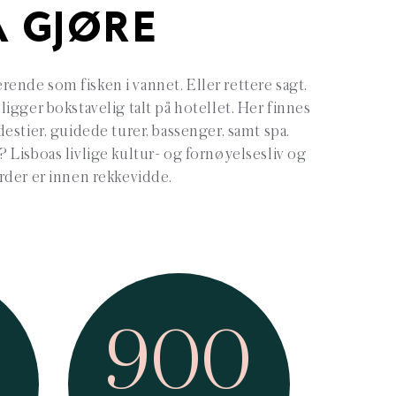
Å GJØRE
erende som fisken i vannet. Eller rettere sagt,
igger bokstavelig talt på hotellet. Her finnes
idestier, guidede turer, bassenger, samt spa.
Lisboas livlige kultur- og fornøyelsesliv og
rder er innen rekkevidde.
900