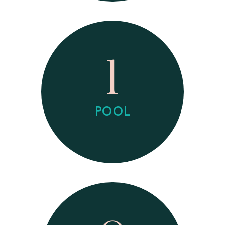
1
POOL