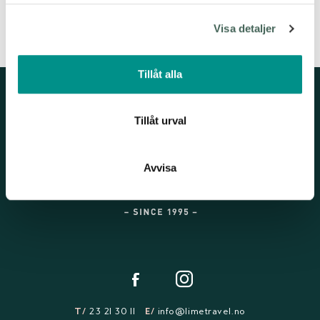
för sociala medier och analysera vår trafik. Vi
Visa detaljer
vidarebefordrar även sådana identifierare och annan
information från din enhet till de sociala medier och
annons- och analysföretag som vi samarbetar med.
Tillåt alla
Dessa kan i sin tur kombinera informationen med annan
information som du har tillhandahållit eller som de har
samlat in när du har använt deras tjänster.
Tillåt urval
Avvisa
T/
23 21 30 11
E/
info@limetravel.no