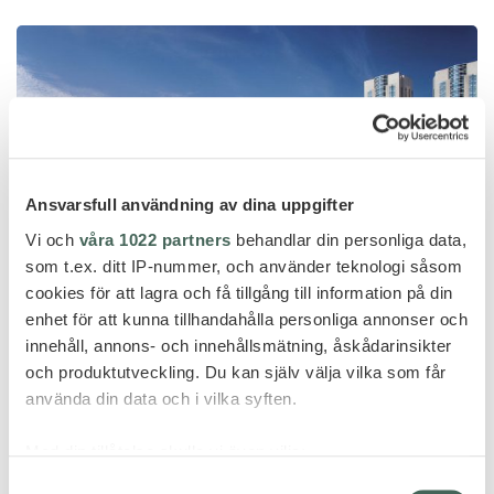
Ansvarsfull användning av dina uppgifter
Vi och
våra 1022 partners
behandlar din personliga data,
som t.ex. ditt IP-nummer, och använder teknologi såsom
cookies för att lagra och få tillgång till information på din
enhet för att kunna tillhandahålla personliga annonser och
innehåll, annons- och innehållsmätning, åskådarinsikter
och produktutveckling. Du kan själv välja vilka som får
använda din data och i vilka syften.
Kuala Lumpur
MANDARIN ORIENTAL, KUALA
Med din tillåtelse skulle vi även vilja:
LUMPUR
Samla in information om din geografiska plats
Samtyckesval