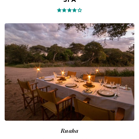
SPA
Ruaha