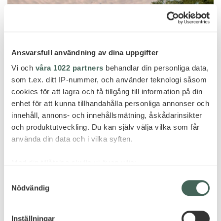
Ansvarsfull användning av dina uppgifter
Vi och
våra 1022 partners
behandlar din personliga data,
som t.ex. ditt IP-nummer, och använder teknologi såsom
cookies för att lagra och få tillgång till information på din
enhet för att kunna tillhandahålla personliga annonser och
innehåll, annons- och innehållsmätning, åskådarinsikter
och produktutveckling. Du kan själv välja vilka som får
använda din data och i vilka syften.
Mnemba Island
&BEYOND MNEMBA ISLAND
Med din tillåtelse skulle vi även vilja:
Samla in information om din geografiska plats
Samtyckesval
Nödvändig
som kan ha en noggrannhet på upp till flera meter
Identifiera din enhet genom att aktivt skanna den
för specifika kännetecken (fingeravtryck)
Inställningar