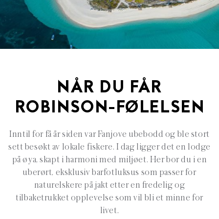
NÅR DU FÅR
ROBINSON-FØLELSEN
Inntil for få år siden var Fanjove ubebodd og ble stort
sett besøkt av lokale fiskere. I dag ligger det en lodge
på øya, skapt i harmoni med miljøet. Her bor du i en
uberørt, eksklusiv barfotluksus som passer for
naturelskere på jakt etter en fredelig og
tilbaketrukket opplevelse som vil bli et minne for
livet.