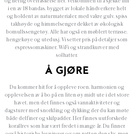
og herlig overraskelse her. Velkommen til å sjekke inn
i en av 18 bandas, bygget av lokale håndverkere helt
og holdent av naturmaterialer, med vakre gulv, spiss
takhøyde og himmelsenger dekket av økologisk
bomullssengetøy. Alle har også en møblert terrasse,
hengekøye og utedusj. Vi setter pris på detaljer som
espressomaskiner, WiFi og strandkurver med
solhatter.
Å GJØRE
Du kommer hit for å oppleve roen, harmonien og
opplevelsen av å bo på en liten øy midt ute i det store
havet, men det finnes også vannaktiviteter og
dagsturer med snorkling og dykking der du kan møte
både delfiner og skilpadder. Her finnes uutforskede
korallrev som har vært fredet i mange år. Du finner
også historiske levninger og om natten den sky, men