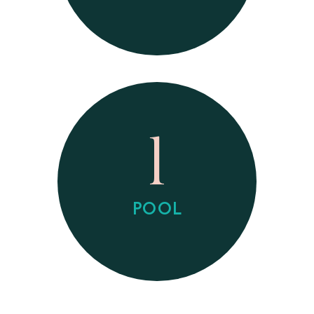
1
POOL