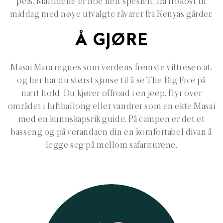
peis. Måltidene er noe helt spesielt, fra frokost til
middag med nøye utvalgte råvarer fra Kenyas gårder.
Å GJØRE
Masai Mara regnes som verdens fremste viltreservat,
og her har du størst sjanse til å se The Big Five på
nært hold. Du kjører offroad i en jeep, flyr over
området i luftballong eller vandrer som en ekte Masai
med en kunnskapsrik guide. På campen er det et
basseng og på verandaen din en komfortabel divan å
legge seg på mellom safariturene.